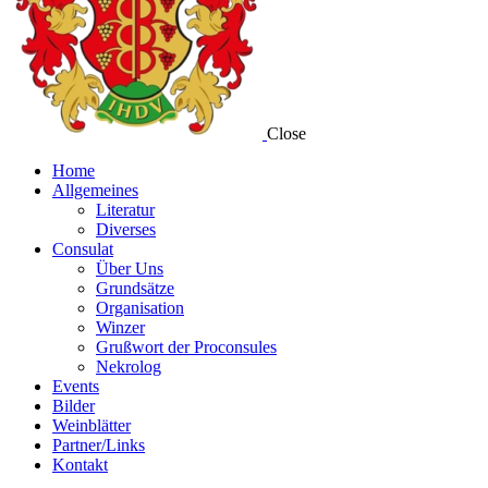
Close
Home
Allgemeines
Literatur
Diverses
Consulat
Über Uns
Grundsätze
Organisation
Winzer
Grußwort der Proconsules
Nekrolog
Events
Bilder
Weinblätter
Partner/Links
Kontakt