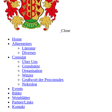
Close
Home
Allgemeines
Literatur
Diverses
Consulat
Über Uns
Grundsätze
Organisation
Winzer
Grußwort der Proconsules
Nekrolog
Events
Bilder
Weinblätter
Partner/Links
Kontakt