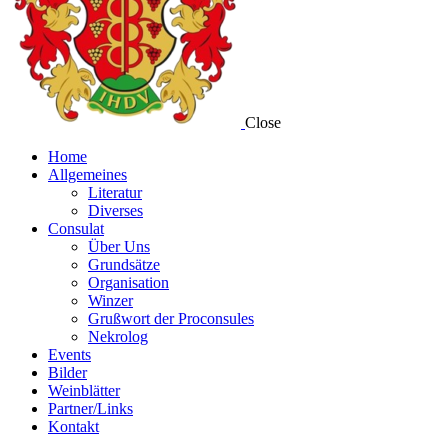
Close
Home
Allgemeines
Literatur
Diverses
Consulat
Über Uns
Grundsätze
Organisation
Winzer
Grußwort der Proconsules
Nekrolog
Events
Bilder
Weinblätter
Partner/Links
Kontakt