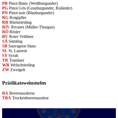
PB
Pinot Blanc (Weißburgunder)
PG
Pinot Gris (Grauburgunder, Ruländer)
PN
Pinot noir (Blauburgunder)
RG
Rotgipfler
RR
Rheinriesling
RIV
Rivaner (Müller-Thurgau)
RÖ
Rösler
RV
Roter Veltliner
SÄ
Sämling
SB
Sauvignon blanc
SL
St. Laurent
SY
Syrah
TR
Traminer
WR
Welschriesling
ZW
Zweigelt
Prädikatsweinstufen
BA
Beerenausleese
TBA
Trockenbeerenauslese