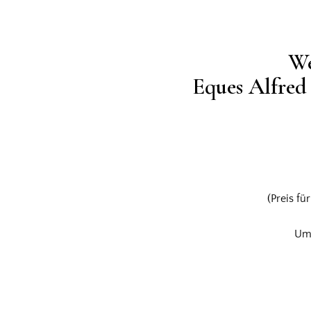
We
Eques Alfred 
(Preis fü
Um 