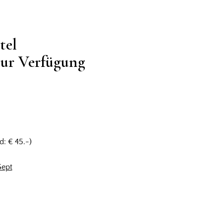
tel
 zur Verfügung
d: € 45.-)
Sept