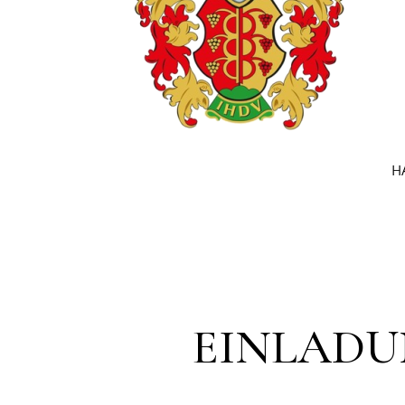
H
EINLADUN