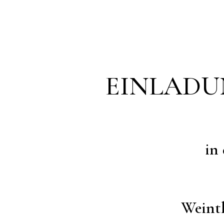
EINLADUN
in
Weinth