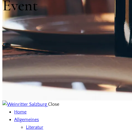
Event
Close
Home
Allgemeines
Literatur