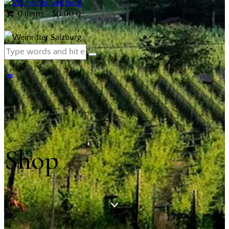
0 items
-
$0.00
0
Shop