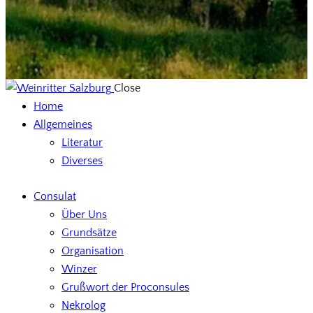
Close
Home
Allgemeines
Literatur
Diverses
Consulat
Über Uns
Grundsätze
Organisation
Winzer
Grußwort der Proconsules
Nekrolog