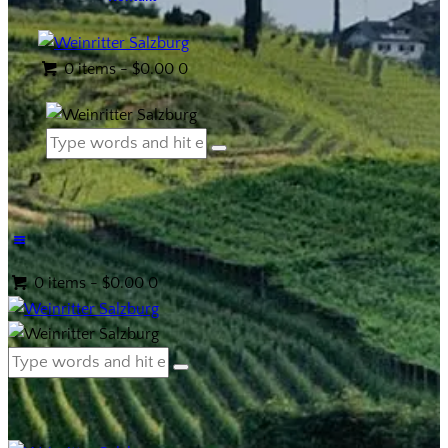
0 items
-
$0.00
0
0 items
-
$0.00
0