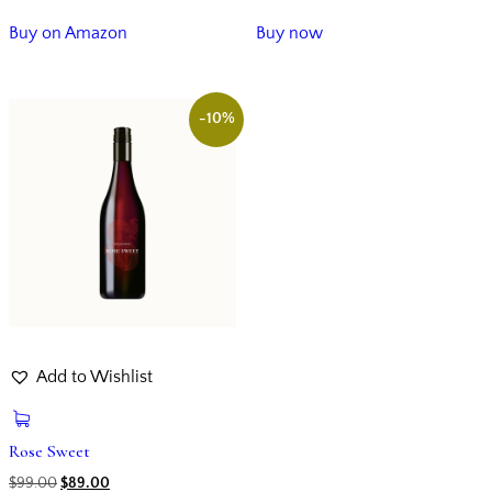
Buy on Amazon
Buy now
-10%
Add to Wishlist
Rose Sweet
Ursprünglicher
Aktueller
$
99.00
$
89.00