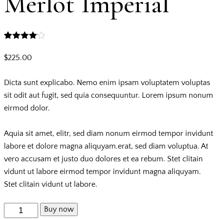
Merlot Imperial
Bewertet
1
mit
4.00
$
225.00
von 5,
basierend
auf
Dicta sunt explicabo. Nemo enim ipsam voluptatem voluptas
Kundenbewertung
sit odit aut fugit, sed quia consequuntur. Lorem ipsum nonum
eirmod dolor.
Aquia sit amet, elitr, sed diam nonum eirmod tempor invidunt
labore et dolore magna aliquyam.erat, sed diam voluptua. At
vero accusam et justo duo dolores et ea rebum. Stet clitain
vidunt ut labore eirmod tempor invidunt magna aliquyam.
Stet clitain vidunt ut labore.
Merlot
Buy now