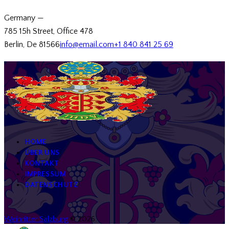
Germany —
785 15h Street, Office 478
Berlin, De 81566
info@email.com
+1 840 841 25 69
HOME
ÜBER UNS
KONTAKT
IMPRESSUM
DATENSCHUTZ
Weinritter Salzburg
© 2026.