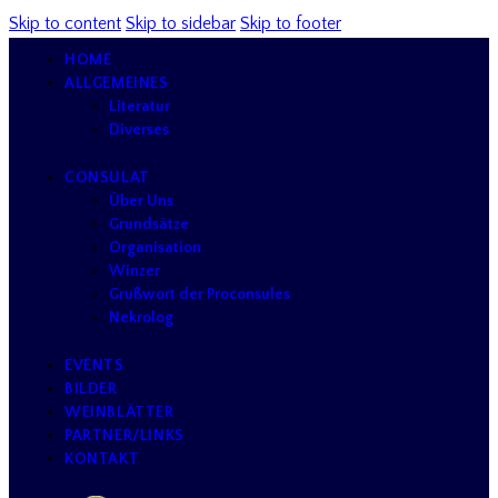
Skip to content
Skip to sidebar
Skip to footer
HOME
ALLGEMEINES
Literatur
Diverses
CONSULAT
Über Uns
Grundsätze
Organisation
Winzer
Grußwort der Proconsules
Nekrolog
EVENTS
BILDER
WEINBLÄTTER
PARTNER/LINKS
KONTAKT