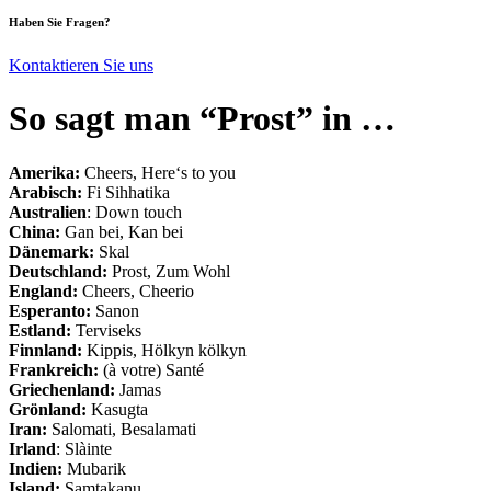
Haben Sie Fragen?
Kontaktieren Sie uns
So sagt man “Prost” in …
Amerika:
Cheers, Here‘s to you
Arabisch:
Fi Sihhatika
Australien
: Down touch
China:
Gan bei, Kan bei
Dänemark:
Skal
Deutschland:
Prost, Zum Wohl
England:
Cheers, Cheerio
Esperanto:
Sanon
Estland:
Terviseks
Finnland:
Kippis, Hölkyn kölkyn
Frankreich:
(à votre) Santé
Griechenland:
Jamas
Grönland:
Kasugta
Iran:
Salomati, Besalamati
Irland
: Slàinte
Indien:
Mubarik
Island:
Samtakanu