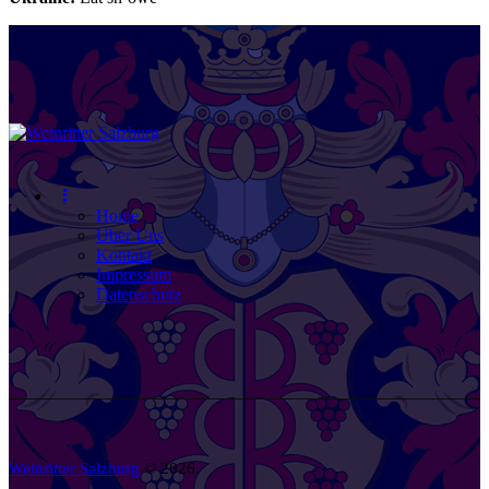
Home
Über Uns
Kontakt
Impressum
Datenschutz
Weinritter Salzburg
© 2026.