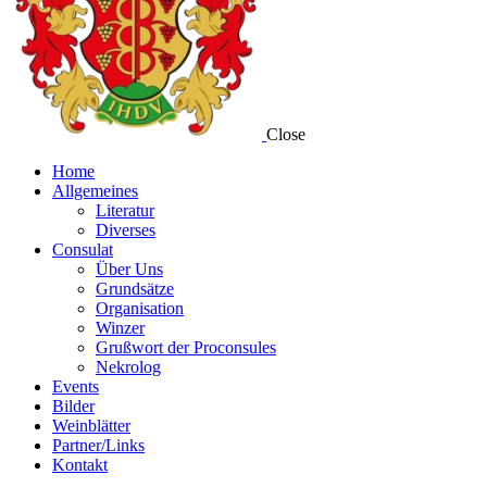
Close
Home
Allgemeines
Literatur
Diverses
Consulat
Über Uns
Grundsätze
Organisation
Winzer
Grußwort der Proconsules
Nekrolog
Events
Bilder
Weinblätter
Partner/Links
Kontakt