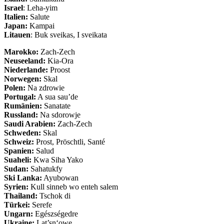
Israel
: Leha-yim
Italien:
Salute
Japan:
Kampai
Litauen
: Buk sveikas, I sveikata
Marokko:
Zach-Zech
Neuseeland:
Kia-Ora
Niederlande:
Proost
Norwegen:
Skal
Polen:
Na zdrowie
Portugal:
A sua sau’de
Rumänien:
Sanatate
Russland:
Na sdorowje
Saudi Arabien:
Zach-Zech
Schweden:
Skal
Schweiz:
Prost, Pröschtli, Santé
Spanien:
Salud
Suaheli:
Kwa Siha Yako
Sudan:
Sahatukfy
Ski Lanka:
Ayubowan
Syrien:
Kull sinneb wo enteh salem
Thailand:
Tschok di
Türkei:
Serefe
Ungarn:
Egészségedre
Ukraine:
Lat’sn‘owe