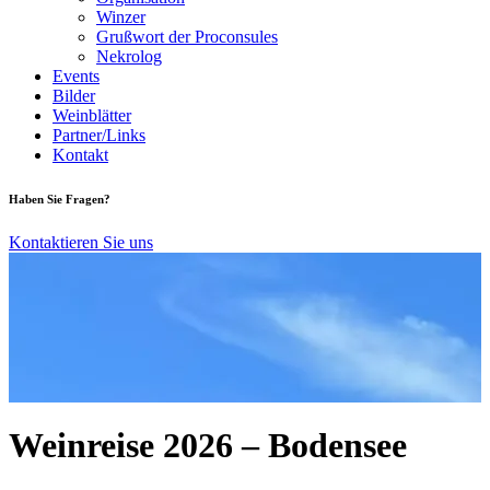
Winzer
Grußwort der Proconsules
Nekrolog
Events
Bilder
Weinblätter
Partner/Links
Kontakt
Haben Sie Fragen?
Kontaktieren Sie uns
Weinreise 2026 – Bodensee