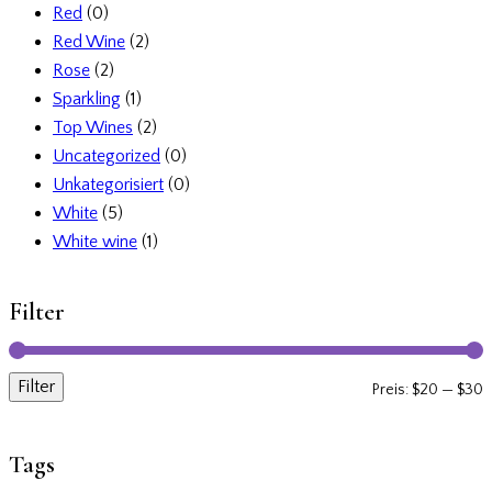
Red
(0)
Red Wine
(2)
Rose
(2)
Sparkling
(1)
Top Wines
(2)
Uncategorized
(0)
Unkategorisiert
(0)
White
(5)
White wine
(1)
Filter
Filter
M
M
Preis:
$20
—
$30
P
P
Tags