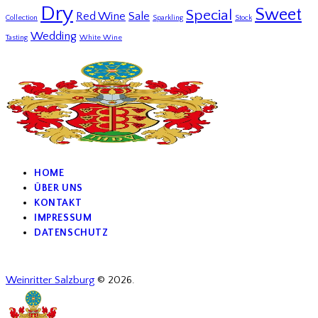
Dry
Sweet
Special
Red Wine
Sale
Collection
Sparkling
Stock
Wedding
Tasting
White Wine
HOME
ÜBER UNS
KONTAKT
IMPRESSUM
DATENSCHUTZ
Weinritter Salzburg
© 2026.